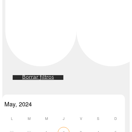
Borrar filtros
L
M
M
J
V
S
D