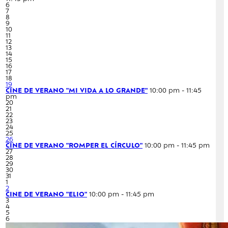
6
7
8
9
10
11
12
13
14
15
16
17
18
19
CINE DE VERANO "MI VIDA A LO GRANDE"
10:00 pm - 11:45
pm
20
21
22
23
24
25
26
CINE DE VERANO "ROMPER EL CÍRCULO"
10:00 pm - 11:45 pm
27
28
29
30
31
1
2
CINE DE VERANO "ELIO"
10:00 pm - 11:45 pm
3
4
5
6