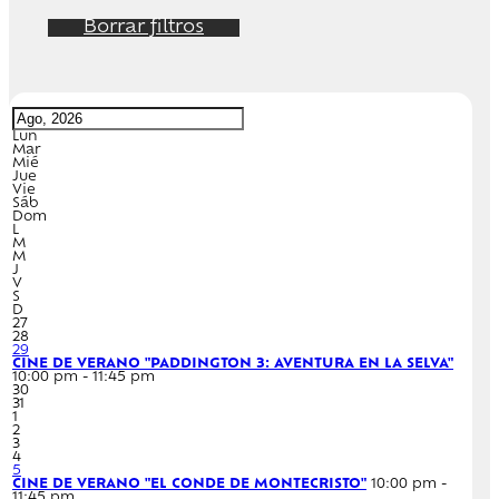
Borrar filtros
Lun
Mar
Mié
Jue
Vie
Sáb
Dom
L
M
M
J
V
S
D
27
28
29
CINE DE VERANO "PADDINGTON 3: AVENTURA EN LA SELVA"
10:00 pm - 11:45 pm
30
31
1
2
3
4
5
CINE DE VERANO "EL CONDE DE MONTECRISTO"
10:00 pm -
11:45 pm