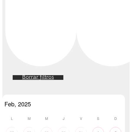
Borrar filtros
L
M
M
J
V
S
D