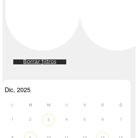
Borrar filtros
L
M
M
J
V
S
D
1
2
4
5
6
7
3
8
10
11
12
14
9
13