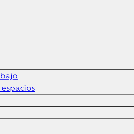
abajo
y espacios