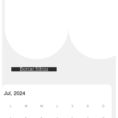
Borrar filtros
L
M
M
J
V
S
D