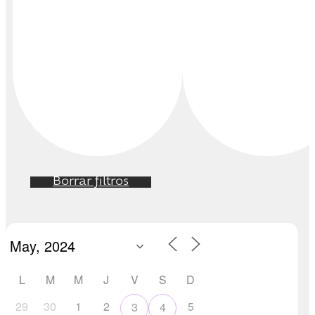
Borrar filtros
L
M
M
J
V
S
D
29
30
1
2
5
3
4