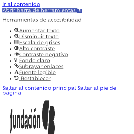
Ir al contenido
Abrir barra de herramientas
Herramientas de accesibilidad
Aumentar texto
Disminuir texto
Escala de grises
Alto contraste
Contraste negativo
Fondo claro
Subrayar enlaces
Fuente legible
Restablecer
Saltar al contenido principal
Saltar al pie de
página