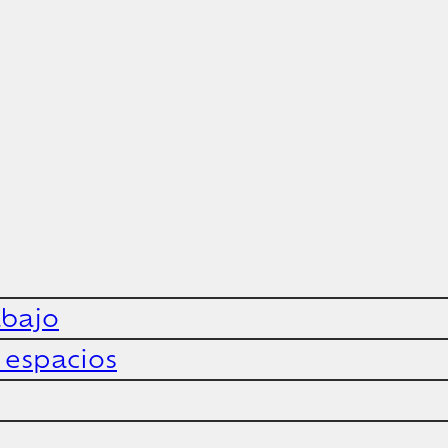
abajo
y espacios