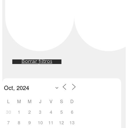
Borrar filtros
L
M
M
J
V
S
D
30
1
2
3
4
5
6
7
8
9
10
11
12
13