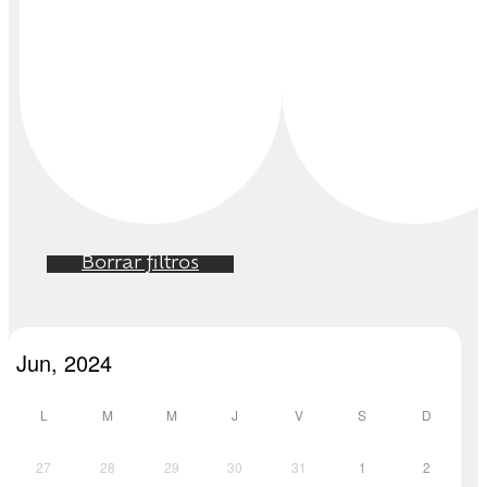
Borrar filtros
L
M
M
J
V
S
D
27
28
29
30
31
1
2