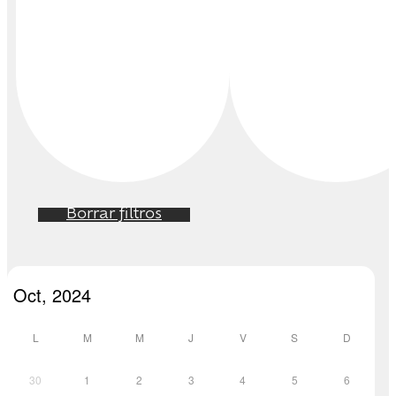
Borrar filtros
L
M
M
J
V
S
D
30
1
2
3
4
5
6