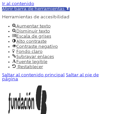
Ir al contenido
Abrir barra de herramientas
Herramientas de accesibilidad
Aumentar texto
Disminuir texto
Escala de grises
Alto contraste
Contraste negativo
Fondo claro
Subrayar enlaces
Fuente legible
Restablecer
Saltar al contenido principal
Saltar al pie de
página