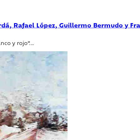
erdá, Rafael López, Guillermo Bermudo y Fr
nco y rojo”.…