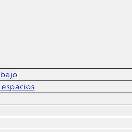
abajo
y espacios