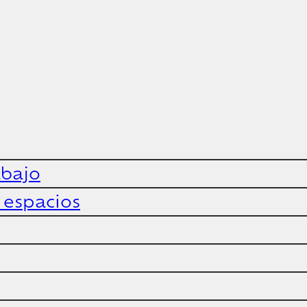
abajo
y espacios