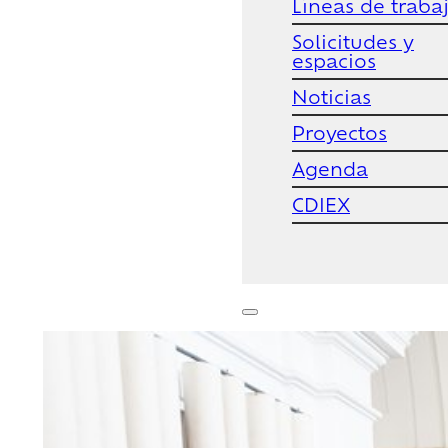
Líneas de traba
Solicitudes y
espacios
Noticias
Proyectos
Agenda
CDIEX