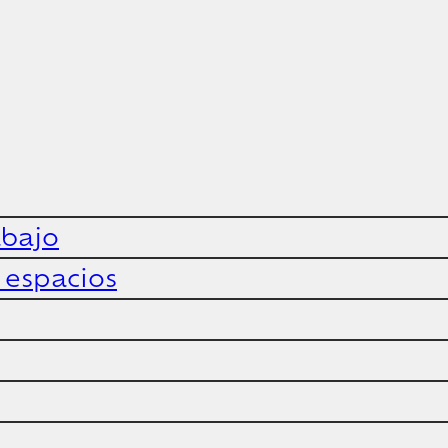
abajo
y espacios