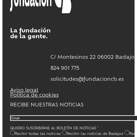
La fundación
de la gente.
C/ Montesinos 22 06002 Badajoz
824 901 775
solicitudes@fundacioncb.es
Aviso legal
Política de cookies
RECIBE NUESTRAS NOTICIAS
QUIERO SUSCRIBIRME AL BOLETÍN DE NOTICIAS
*
Recibir todas las noticias
Recibir las noticias de Badajoz
Reci