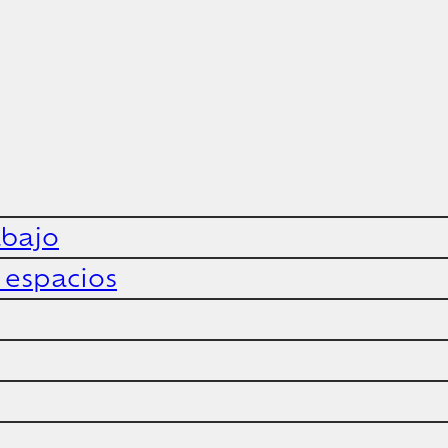
abajo
y espacios