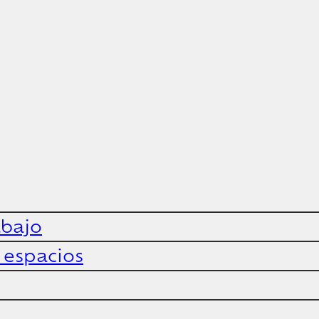
abajo
y espacios