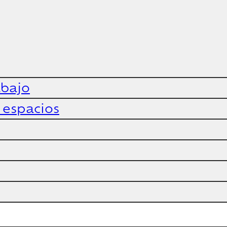
abajo
y espacios