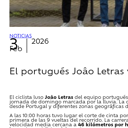
NOTICIAS
3
2026
Feb
El portugués Joâo Letras
El ciclista luso
Joâo
Letras
del equipo portugués 
jornada de domingo marcada por la lluvia. La ca
desde Portugal y diferentes zonas geográficas
A las 10:00 horas tuvo lugar el corte de cinta 
primera de las 9 vueltas del recorrido. La carr
velocidad media cercana a
46 kilómetros por 