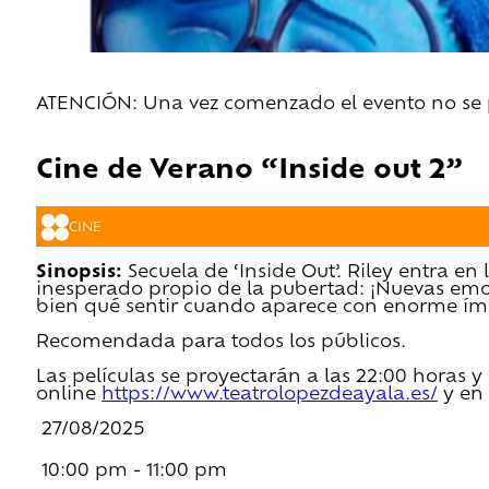
ATENCIÓN: Una vez comenzado el evento no se pe
Cine de Verano “Inside out 2”
CINE
Sinopsis:
Secuela de ‘Inside Out’. Riley entra e
inesperado propio de la pubertad: ¡Nuevas emoc
bien qué sentir cuando aparece con enorme ímp
Recomendada para todos los públicos.‌
Las películas se proyectarán a las 22:00 horas y
online
https://www.teatrolopezdeayala.es/
y en 
27/08/2025
10:00 pm - 11:00 pm