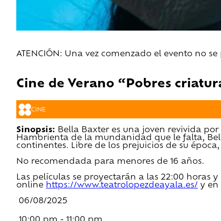
ATENCIÓN: Una vez comenzado el evento no se pe
Cine de Verano “Pobres criatur
CINE
Sinopsis:
Bella Baxter es una joven revivida por 
Hambrienta de la mundanidad que le falta, Bel
continentes. Libre de los prejuicios de su época,
No recomendada para menores de 16 años.‌
Las películas se proyectarán a las 22:00 horas y
online
https://www.teatrolopezdeayala.es/
y en 
06/08/2025
10:00 pm - 11:00 pm