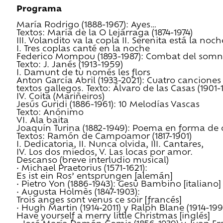
Programa
María Rodrigo (1888-1967): Ayes…
Textos: María de la O Lejárraga (1874-1974)
III. Volandito va la copla II. Serenita está la noch
I. Tres coplas canté en la noche
Federico Mompou (1893-1987): Combat del somn
Texto: J. Janés (1913-1959)
I. Damunt de tu només les flors
Anton García Abril (1933-2021): Cuatro canciones
textos gallegos. Texto: Álvaro de las Casas (1901-
IV. Coita (Mariñeiros)
Jesús Guridi (1886-1961): 10 Melodías Vascas
Texto: Anónimo
VI. Ala baita
Joaquín Turina (1882-1949): Poema en forma de
Textos: Ramón de Campoamor (1817-1901)
I. Dedicatoria, II. Nunca olvida, III. Cantares,
IV. Los dos miedos, V. Las locas por amor.
Descanso (breve interludio musical)
• Michael Praetorius (1571-1621):
Es ist ein Ros’ entsprungen [alemán]
• Pietro Yon (1886-1943): Gesù Bambino [italiano]
• Augusta Holmès (1847-1903):
Trois anges sont venus ce soir [francés]
• Hugh Martin (1914-2011) y Ralph Blane (1914-199
Have yourself a merry little Christmas [inglés]