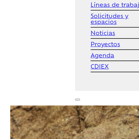
Líneas de traba
Solicitudes y
espacios
Noticias
Proyectos
Agenda
CDIEX