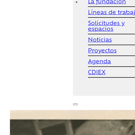
La fundación
Líneas de traba
Solicitudes y
espacios
Noticias
Proyectos
Agenda
CDIEX