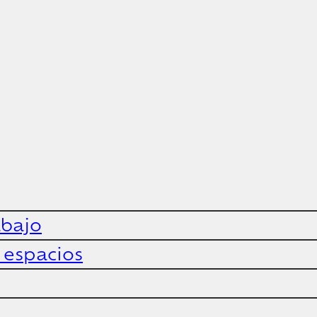
abajo
y espacios