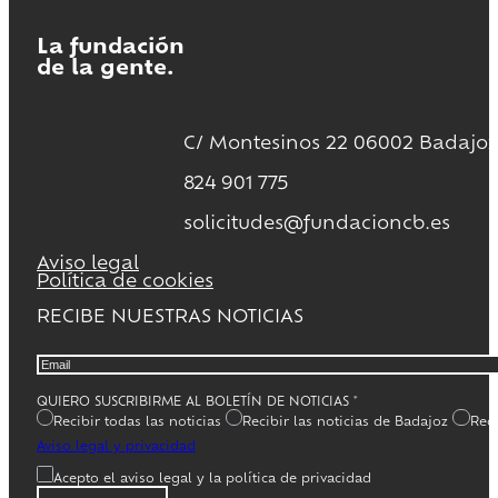
La fundación
de la gente.
C/ Montesinos 22 06002 Badajoz
824 901 775
solicitudes@fundacioncb.es
Aviso legal
Política de cookies
RECIBE NUESTRAS NOTICIAS
QUIERO SUSCRIBIRME AL BOLETÍN DE NOTICIAS
*
Recibir todas las noticias
Recibir las noticias de Badajoz
Reci
Aviso legal y privacidad
Acepto el aviso legal y la política de privacidad