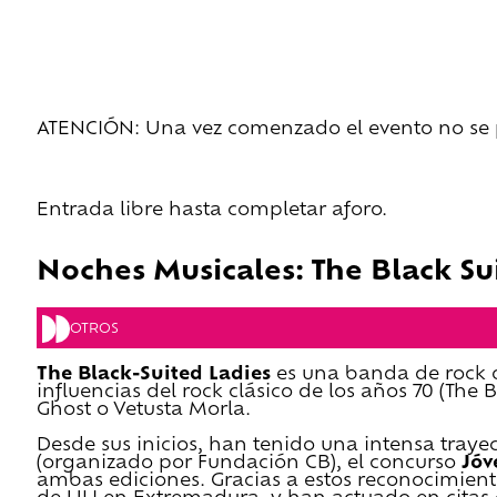
ATENCIÓN: Una vez comenzado el evento no se pe
Entrada libre hasta completar aforo.
Noches Musicales: The Black Su
OTROS
The Black-Suited Ladies
es una banda de rock 
influencias del rock clásico de los años 70 (Th
Ghost o Vetusta Morla.
Desde sus inicios, han tenido una intensa traye
(organizado por Fundación CB), el concurso
Jóv
ambas ediciones. Gracias a estos reconocimiento