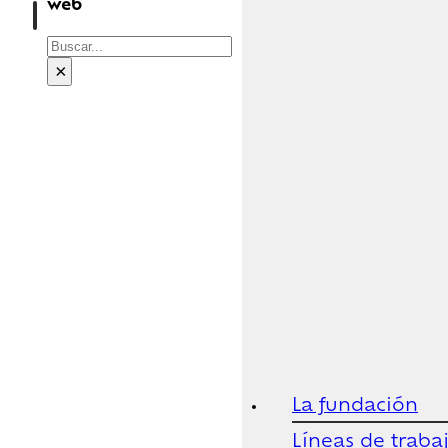
web
Buscar
×
La fundación
Líneas de traba