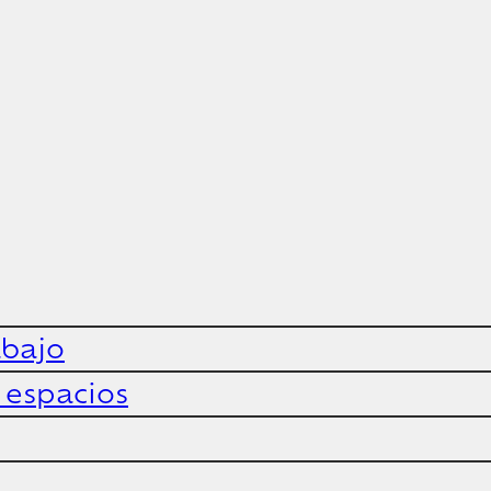
abajo
y espacios