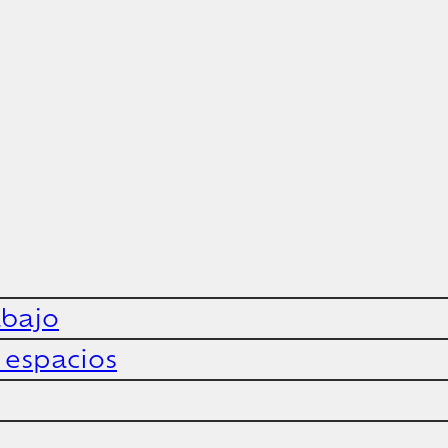
abajo
y espacios