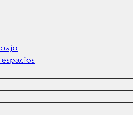
abajo
y espacios