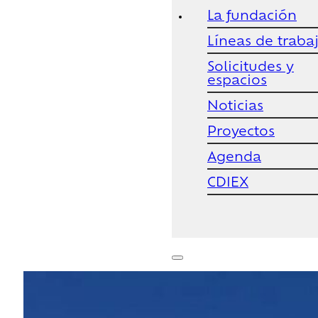
La fundación
Líneas de traba
Solicitudes y
espacios
Noticias
Proyectos
Agenda
CDIEX