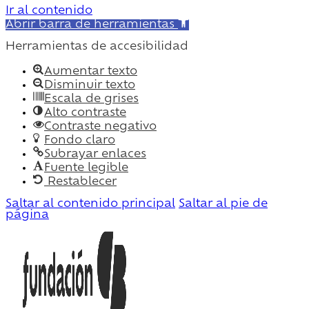
Ir al contenido
Abrir barra de herramientas
Herramientas de accesibilidad
Aumentar texto
Disminuir texto
Escala de grises
Alto contraste
Contraste negativo
Fondo claro
Subrayar enlaces
Fuente legible
Restablecer
Saltar al contenido principal
Saltar al pie de
página